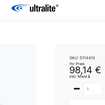
SKU: D114413
Ihr Preis
98,14 €
inkl. Mwst
it