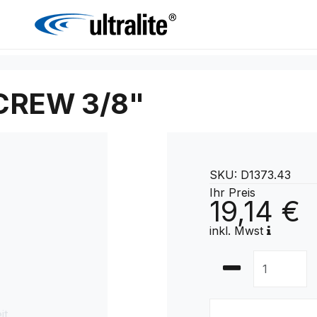
CREW 3/8"
SKU: D1373.43
Ihr Preis
19,14 €
inkl. Mwst
it