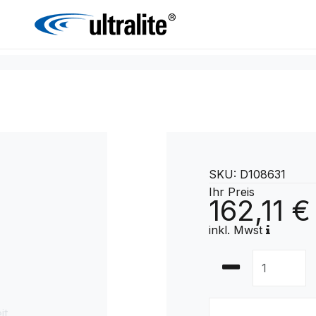
SKU: D108631
Ihr Preis
162,11 €
inkl. Mwst
it