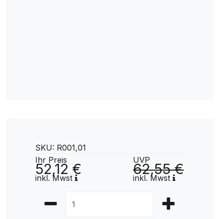
SKU: R001,01
Ihr Preis
UVP
52,12 €
62,55 €
inkl. Mwst
inkl. Mwst