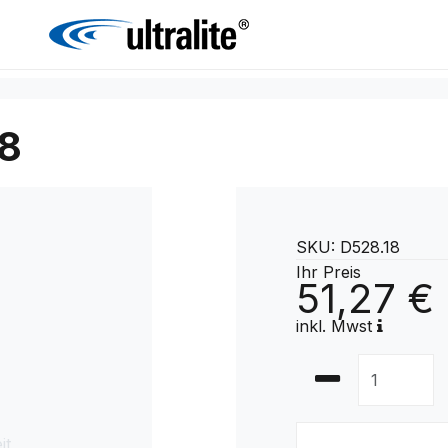
8
SKU: D528.18
Ihr Preis
51,27 €
inkl. Mwst
it