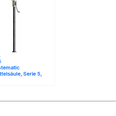
r
S
stematic
telsäule, Serie 5,