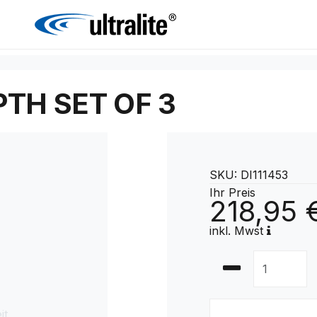
TH SET OF 3
SKU: DI111453
Ihr Preis
218,95 
inkl. Mwst
it