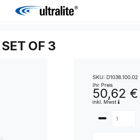
SET OF 3
SKU: D1038.100.02
Ihr Preis
50,62 €
inkl. Mwst
it