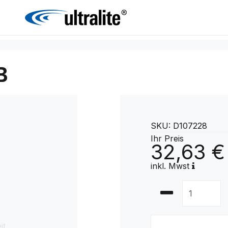
B
SKU: D107228
Ihr Preis
32,63 €
inkl. Mwst
it