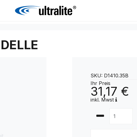
NDELLE
SKU: D1410.35B
Ihr Preis
31,17 €
inkl. Mwst
it