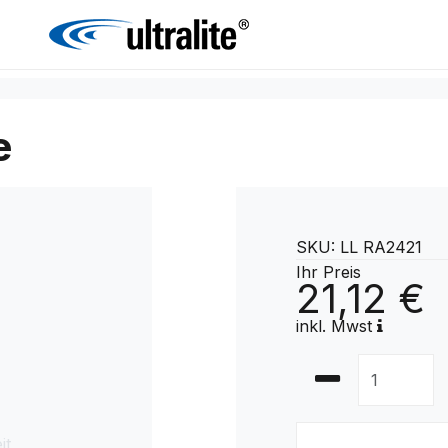
e
SKU: LL RA2421
Ihr Preis
21,12 €
inkl. Mwst
it