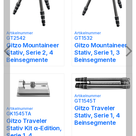
Artikelnummer
Artikelnummer
GT2542
GT1532
Gitzo Mountaineer
Gitzo Mountaineer
Stativ, Serie 2, 4
Stativ, Serie 1, 3
Previous
Ne
Beinsegmente
Beinsegmente
Artikelnummer
GT1545T
Gitzo Traveler
Artikelnummer
GK1545TA
Stativ, Serie 1, 4
Gitzo Traveler
Beinsegmente
Stativ Kit α-Edition,
Serie 1, 4