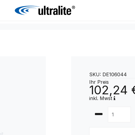
SKU: DE106044
Ihr Preis
102,24 
inkl. Mwst
it