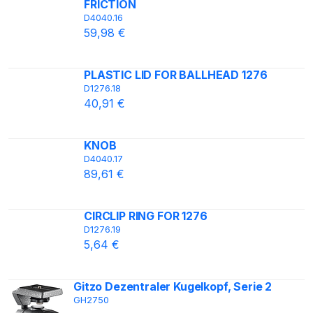
FRICTION
D4040.16
59,98 €
PLASTIC LID FOR BALLHEAD 1276
D1276.18
40,91 €
KNOB
D4040.17
89,61 €
CIRCLIP RING FOR 1276
D1276.19
5,64 €
Gitzo Dezentraler Kugelkopf, Serie 2
GH2750