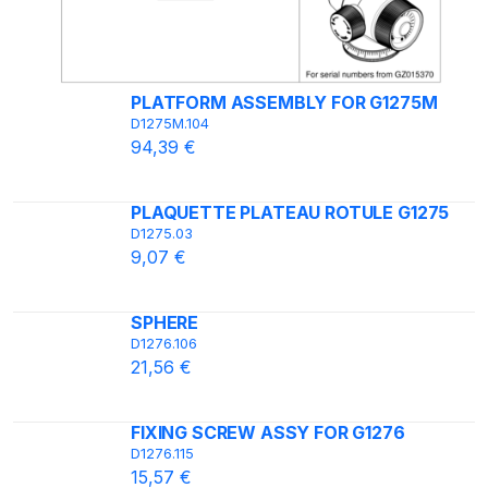
PLATFORM ASSEMBLY FOR G1275M
D1275M.104
94,39 €
PLAQUETTE PLATEAU ROTULE G1275
D1275.03
9,07 €
SPHERE
D1276.106
21,56 €
FIXING SCREW ASSY FOR G1276
D1276.115
15,57 €