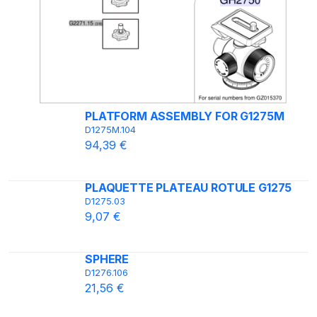
PLATFORM ASSEMBLY FOR G1275M
D1275M.104
94,39 €
PLAQUETTE PLATEAU ROTULE G1275
D1275.03
9,07 €
SPHERE
D1276.106
21,56 €