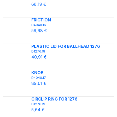
68,19 €
FRICTION
D4040.16
59,98 €
PLASTIC LID FOR BALLHEAD 1276
D1276.18
40,91 €
KNOB
D4040.17
89,61 €
CIRCLIP RING FOR 1276
D1276.19
5,64 €